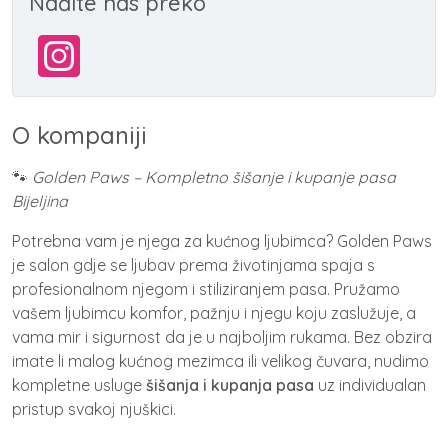
Nađite nas preko
O kompaniji
🐾
Golden Paws – Kompletno šišanje i kupanje pasa
Bijeljina
Potrebna vam je njega za kućnog ljubimca? Golden Paws
je salon gdje se ljubav prema životinjama spaja s
profesionalnom njegom i stiliziranjem pasa. Pružamo
vašem ljubimcu komfor, pažnju i njegu koju zaslužuje, a
vama mir i sigurnost da je u najboljim rukama. Bez obzira
imate li malog kućnog mezimca ili velikog čuvara, nudimo
kompletne usluge
šišanja i kupanja pasa
uz individualan
pristup svakoj njuškici.