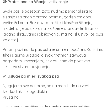
🐶 Profesionalno šišanje i stiliziranje
Svaki pas je poseban, zato nudimo personalizirano
šišanje i stiliziranje prema pasmini, godišnjem dobu i
vašim željama. Bez obzira tražite li klasično šišanje,
modeliranje po uzoru na izložbene standarde, ili samo
lagano skraćivanje i oblikovanje, imamo iskustvo i osjećaj
za detalj.
Pritom pazimo da pas ostane smiren i opušten. Koristimo
tihe i sigurne uređaje, a svaki tretman završava
nagradom i maženjem, jer vjerujemo da pozitivno
iskustvo stvara povjerenje.
🦴 Usluge po mjeri svakog psa
Njegujemo sve pasmine, od najmanjih do najvećih,
kratkodlakih i dugodlakih.
Pružamo:
kompletno šišanje i kupanje pasa svih veličina