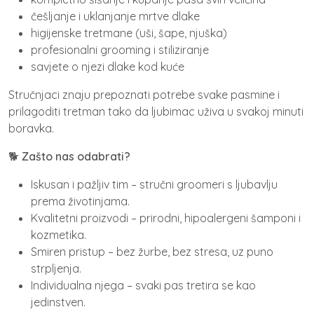
češljanje i uklanjanje mrtve dlake
higijenske tretmane (uši, šape, njuška)
profesionalni grooming i stiliziranje
savjete o njezi dlake kod kuće
Stručnjaci znaju prepoznati potrebe svake pasmine i
prilagoditi tretman tako da ljubimac uživa u svakoj minuti
boravka.
🐕
Zašto nas odabrati?
Iskusan i pažljiv tim – stručni groomeri s ljubavlju
prema životinjama.
Kvalitetni proizvodi – prirodni, hipoalergeni šamponi i
kozmetika.
Smiren pristup – bez žurbe, bez stresa, uz puno
strpljenja.
Individualna njega – svaki pas tretira se kao
jedinstven.