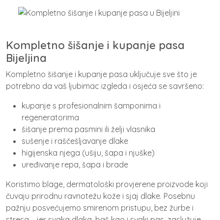
Kompletno šišanje i kupanje pasa
Bijeljina
Kompletno šišanje i kupanje pasa uključuje sve što je
potrebno da vaš ljubimac izgleda i osjeća se savršeno:
kupanje s profesionalnim šamponima i
regeneratorima
šišanje prema pasmini ili želji vlasnika
sušenje i raščešljavanje dlake
higijenska njega (ušiju, šapa i njuške)
uređivanje repa, šapa i brade
Koristimo blage, dermatološki provjerene proizvode koji
čuvaju prirodnu ravnotežu kože i sjaj dlake. Posebnu
pažnju posvećujemo smirenom pristupu, bez žurbe i
stresa – jer svaka dlaka, baš kao i svaki pas, zaslužuje