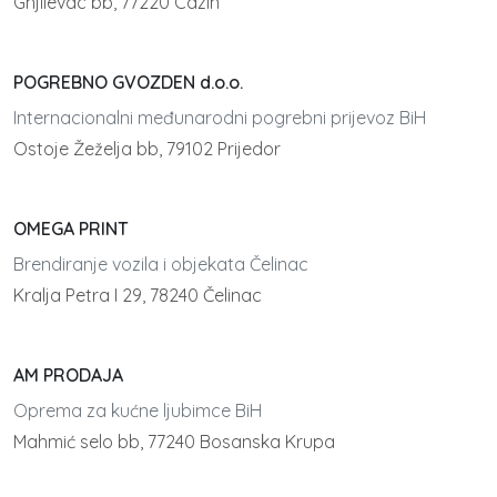
Gnjilevac bb, 77220 Cazin
POGREBNO GVOZDEN d.o.o.
Internacionalni međunarodni pogrebni prijevoz BiH
Ostoje Žeželja bb, 79102 Prijedor
OMEGA PRINT
Brendiranje vozila i objekata Čelinac
Kralja Petra I 29, 78240 Čelinac
AM PRODAJA
Oprema za kućne ljubimce BiH
Mahmić selo bb, 77240 Bosanska Krupa