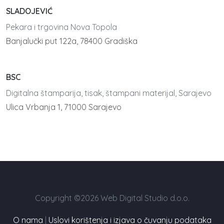
SLADOJEVIĆ
Pekara i trgovina Nova Topola
Banjalučki put 122a, 78400 Gradiška
BSC
Digitalna štamparija, tisak, štampani materijal, Sarajevo
Ulica Vrbanja 1, 71000 Sarajevo
Copyright ©2026 Web Digital Studio d.o.o.
O nama
|
Uslovi korištenja i izjava o čuvanju podataka