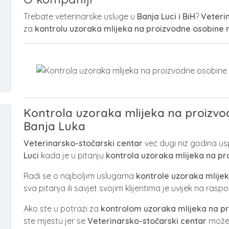
Trebate veterinarske usluge u
Banja Luci i BiH
?
Veteri
za
kontrolu uzoraka mlijeka na proizvodne osobine 
Kontrola uzoraka mlijeka na proizvo
Banja Luka
Veterinarsko-stočarski centar
već dugi niz godina us
Luci
kada je u pitanju
kontrola uzoraka mlijeka na pr
Radi se o najboljim uslugama
kontrole uzoraka mlije
sva pitanja ili savjet svojim klijentima je uvijek na rasp
Ako ste u potrazi za
kontrolom uzoraka mlijeka na p
ste mjestu jer se
Veterinarsko-stočarski centar
može 