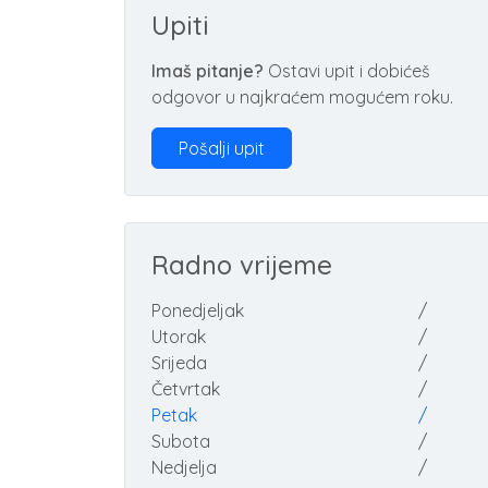
Upiti
Imaš pitanje?
Ostavi upit i dobićeš
odgovor u najkraćem mogućem roku.
Pošalji upit
Radno vrijeme
Ponedjeljak
/
Utorak
/
Srijeda
/
Četvrtak
/
Petak
/
Subota
/
Nedjelja
/