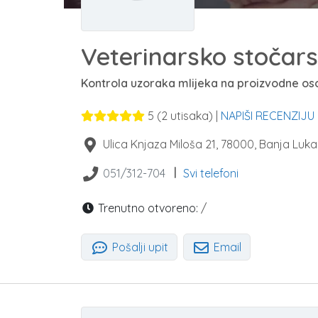
Veterinarsko stočars
Kontrola uzoraka mlijeka na proizvodne oso
5
(
2
utisaka) |
NAPIŠI RECENZIJU
Ulica Knjaza Miloša 21
,
78000
,
Banja Luka
|
051/312-704
Svi telefoni
Trenutno otvoreno:
/
Pošalji upit
Email