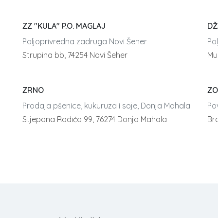
ZZ "KULA" P.O. MAGLAJ
DŽ
Poljoprivredna zadruga Novi Šeher
Po
Strupina bb, 74254 Novi Šeher
Mu
ZRNO
ZO
Prodaja pšenice, kukuruza i soje, Donja Mahala
Po
Stjepana Radića 99, 76274 Donja Mahala
Br