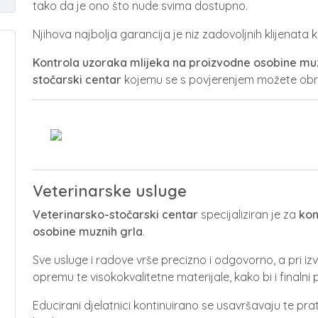
tako da je ono što nude svima dostupno.
Njihova najbolja garancija je niz zadovoljnih klijenata ko
Kontrola uzoraka mlijeka na proizvodne osobine muz
stočarski centar
kojemu se s povjerenjem možete obra
Veterinarske usluge
Veterinarsko-stočarski centar
specijaliziran je za
kon
osobine muznih grla
.
Sve usluge i radove vrše precizno i odgovorno, a pri iz
opremu te visokokvalitetne materijale, kako bi i finalni 
Educirani djelatnici kontinuirano se usavršavaju te prat