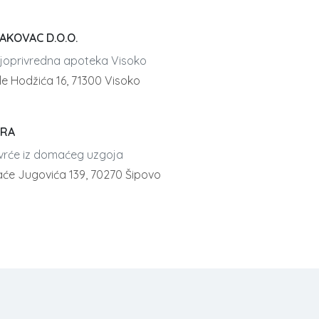
AKOVAC D.O.O.
ljoprivredna apoteka Visoko
le Hodžića 16, 71300 Visoko
RA
vrće iz domaćeg uzgoja
aće Jugovića 139, 70270 Šipovo