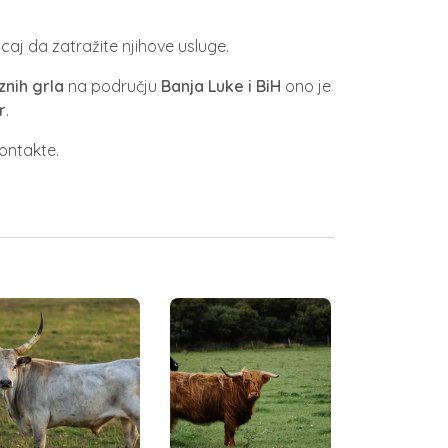
caj da zatražite njihove usluge.
nih grla
na području
Banja Luke i BiH
ono je
r
.
ontakte.