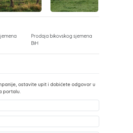
sjemena
Prodaja bikovskog sjemena
BiH
panije, ostavite upit i dobićete odgovor u
a portalu.