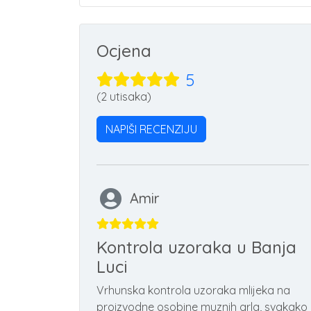
Ocjena
5
(2 utisaka)
NAPIŠI RECENZIJU
Amir
Kontrola uzoraka u Banja
Luci
Vrhunska kontrola uzoraka mlijeka na
proizvodne osobine muznih grla, svakako