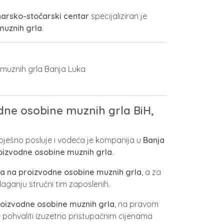
narsko-stočarski centar
specijaliziran je
muznih grla
.
dne osobine muznih grla BiH,
pješno posluje i vodeća je kompanija u
Banja
oizvodne osobine muznih grla
.
ka na proizvodne osobine muznih grla
, a za
olaganju stručni tim zaposlenih.
roizvodne osobine muznih grla
, na pravom
pohvaliti izuzetno pristupačnim cijenama