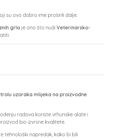
ji su ovo dobro ime proširili dalje.
nih grla
je ono što nudi
Veterinarsko-
titi.
trolu uzoraka mlijeka na proizvodne
vođenju radova koriste vrhunske alate i
proizvod bio izvrsne kvalitete.
e tehnološki napredak, kako bi bili