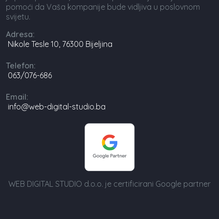
pomoći da Vaša kompanije bude vidljiva u poslovnom
svijetu.
Adresa:
Nikole Tesle 10, 76300 Bijeljina
Telefon:
063/076-686
Email:
info@web-digital-studio.ba
WEB DIGITAL STUDIO d.o.o. je certificirani Google partner