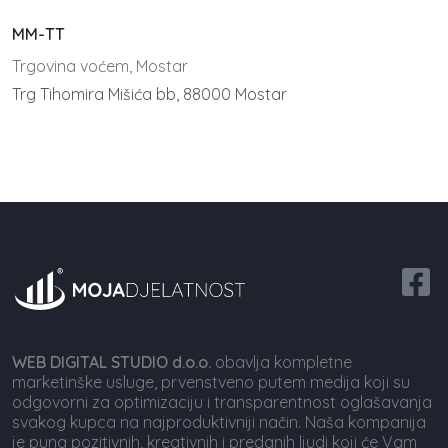
MM-TT
Trgovina voćem, Mostar
Trg Tihomira Mišića bb, 88000 Mostar
WEB DIGITAL STUDIO d.o.o.
obavlja kompletne
marketinške usluge, prvenstveno putem medija koji su
odgovorni za optimizaciju i transparentnost oglašavanja
svakog kupca na najproduktivniji način. Naša kompanija
je puna pozitivnih, kreativnih i predanih ljudi koji će Vam