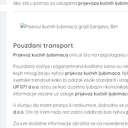
Ako ste u potrazi za uslugama
prijevoza kućnih ljubi
Pouzdani transport
Prijevoz kućnih ljubimaca
ono je što na raspolaganju
Pouzdana vožnja i zagarantirana kvaliteta samo su ne
kojih mnogi biraju njihov
prijevoz kućnih ljubimaca
. Nj
svjetske trendove kako bi održali visoki standard i unap
UP 071 d.o.o.
ističu se kao izuzetno ljubazni i komunikati
informacije vezane uz usluge
prijevoz kućnih ljubimac
U slučaju da imate pitanja ili nedoumice, slobodno se 
d.o.o.
Oni će Vam rado reći zašto odabrati baš njihov
Za sve dodatne informacije obratite se na navedene k