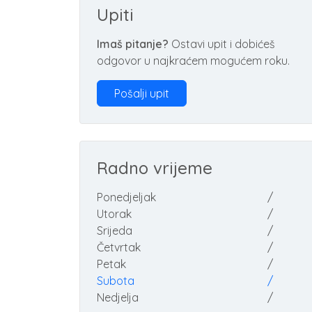
Upiti
Imaš pitanje?
Ostavi upit i dobićeš
odgovor u najkraćem mogućem roku.
Pošalji upit
Radno vrijeme
Ponedjeljak
/
Utorak
/
Srijeda
/
Četvrtak
/
Petak
/
Subota
/
Nedjelja
/