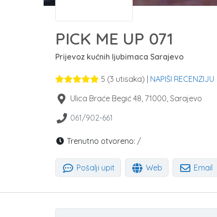
PICK ME UP 071
Prijevoz kućnih ljubimaca Sarajevo
5
(
3
utisaka) |
NAPIŠI RECENZIJU
Ulica Braće Begić 48
,
71000
,
Sarajevo
061/902-661
Trenutno otvoreno:
/
Pošalji upit
Web
Email