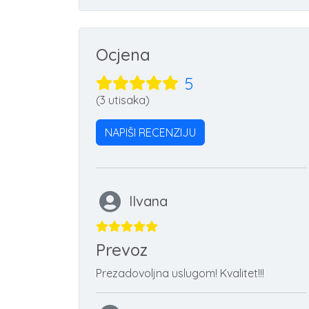
Ocjena
5
(3 utisaka)
NAPIŠI RECENZIJU
Ilvana
Prevoz
Prezadovoljna uslugom! Kvalitet!!!