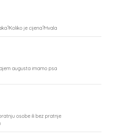
aka?Koliko je cijena?Hvala
rajem augusta imamo psa
pratnju osobe ili bez pratnje
a