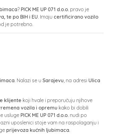
jubimaca
?
PICK ME UP 071 d.o.o.
pravo je
a, te po BIH i EU
. Imaju
certificirano vozilo
god je potrebno.
ubimaca
. Nalazi se u
Sarajevu
, na adresi
Ulica
e klijente
koji hvale i preporučuju njihove
vremena vozila i opremu
kako bi dobili
je usluge
PICK ME UP 071 d.o.o.
nudi po
jubazni uposlenici stoje vam na raspolaganju i
uge
prijevoza kućnih ljubimaca
.