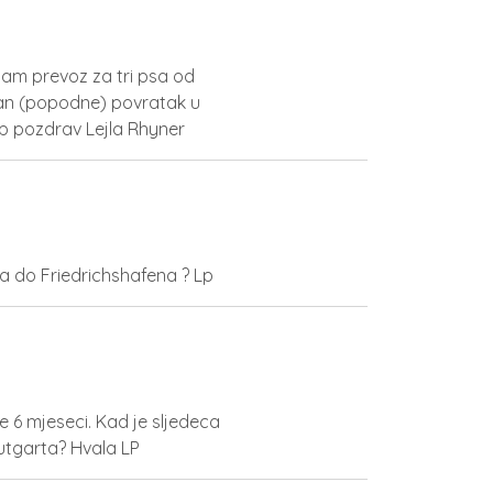
nam prevoz za tri psa od
dan (popodne) povratak u
jep pozdrav Lejla Rhyner
ca do Friedrichshafena ? Lp
 6 mjeseci. Kad je sljedeca
tutgarta? Hvala LP