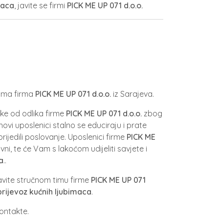
maca
, javite se firmi
PICK ME UP 071 d.o.o.
 ima firma
PICK ME UP 071 d.o.o.
iz Sarajeva.
ke od odlika firme
PICK ME UP 071 d.o.o.
zbog
ihovi uposlenici stalno se educiraju i prate
rijedili poslovanje. Uposlenici firme
PICK ME
vni, te će Vam s lakoćom udijeliti savjete i
a
..
javite stručnom timu firme
PICK ME UP 071
prijevoz kućnih ljubimaca
.
ontakte.