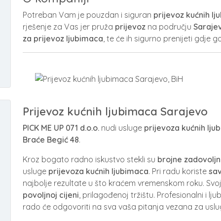
Potreban Vam je pouzdan i siguran
prijevoz kućnih l
rješenje za Vas jer pruža
prijevoz
na području
Sarajev
za prijevoz ljubimaca
, te će ih sigurno prenijeti gdje 
Prijevoz kućnih ljubimaca Sarajevo
PICK ME UP 071 d.o.o.
nudi usluge
prijevoza kućnih lj
Braće Begić 48
.
Kroz bogato radno iskustvo stekli su
brojne zadovoljn
usluge
prijevoza kućnih ljubimaca
. Pri radu koriste
sa
najbolje rezultate u što kraćem vremenskom roku. Svo
povoljnoj cijeni
, prilagođenoj tržištu. Profesionalni i l
rado će odgovoriti na sva vaša pitanja vezana za usl