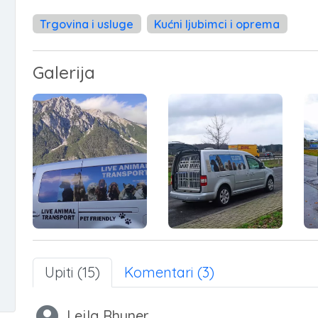
Trgovina i usluge
Kućni ljubimci i oprema
Galerija
Upiti (15)
Komentari (3)
Lejla Rhyner