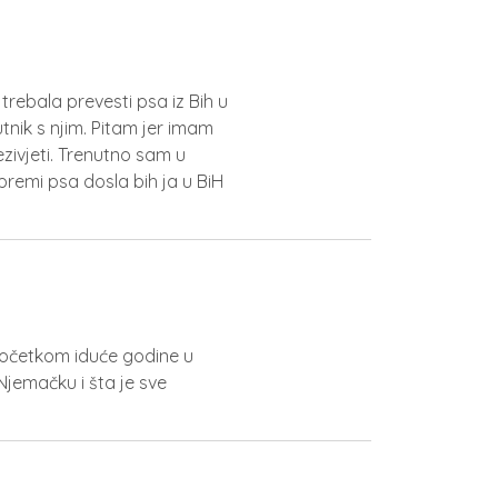
trebala prevesti psa iz Bih u
tnik s njim. Pitam jer imam
zivjeti. Trenutno sam u
remi psa dosla bih ja u BiH
 početkom iduće godine u
Njemačku i šta je sve