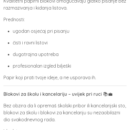
Kvalitetni papirni blokovi
omogućavaju glatko pisanje bez
razmazivanja i kidanja listova.
Prednosti:
ugodan osjećaj pri pisanju
čisti i ravni listovi
dugotrajna upotreba
profesionalan izgled bilješki
Papir koji prati tvoje ideje, a ne usporava ih.
Blokovi za školu i kancelariju – uvijek pri ruci
📚💼
Bez obzira da li opremaš školski pribor ili kancelarijski sto,
blokovi za školu
i
blokovi za kancelariju
su nezaobilazni
dio svakodnevnog rada.