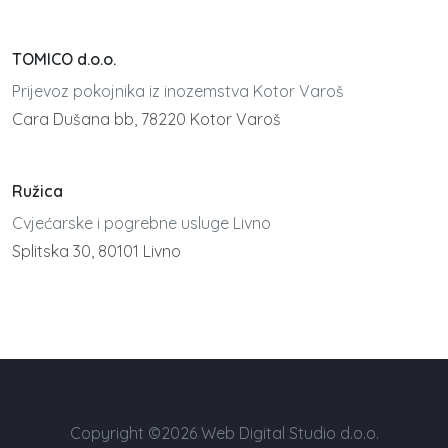
TOMICO d.o.o.
Prijevoz pokojnika iz inozemstva Kotor Varoš
Cara Dušana bb, 78220 Kotor Varoš
Ružica
Cvjećarske i pogrebne usluge Livno
Splitska 30, 80101 Livno
Copyright ©2026 Web Digital Studio d.o.o.