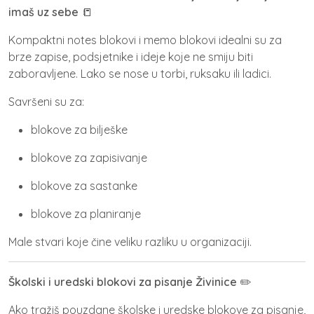
imaš uz sebe
📒
Kompaktni
notes blokovi
i
memo blokovi
idealni su za
brze zapise, podsjetnike i ideje koje ne smiju biti
zaboravljene. Lako se nose u torbi, ruksaku ili ladici.
Savršeni su za:
blokove za bilješke
blokove za zapisivanje
blokove za sastanke
blokove za planiranje
Male stvari koje čine veliku razliku u organizaciji.
Školski i uredski blokovi za pisanje Živinice
✏️
Ako tražiš pouzdane
školske i uredske blokove za pisanje
,