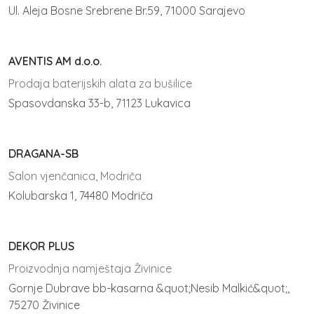
Ul. Aleja Bosne Srebrene Br.59, 71000 Sarajevo
AVENTIS AM d.o.o.
Prodaja baterijskih alata za bušilice
Spasovdanska 33-b, 71123 Lukavica
DRAGANA-SB
Salon vjenčanica, Modriča
Kolubarska 1, 74480 Modriča
DEKOR PLUS
Proizvodnja namještaja Živinice
Gornje Dubrave bb-kasarna &quot;Nesib Malkić&quot;,
75270 Živinice