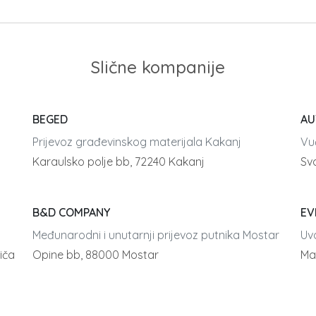
Slične kompanije
BEGED
AU
Prijevoz građevinskog materijala Kakanj
Vu
Karaulsko polje bb, 72240 Kakanj
Sva
B&D COMPANY
EV
Međunarodni i unutarnji prijevoz putnika Mostar
Uvo
iča
Opine bb, 88000 Mostar
Ma