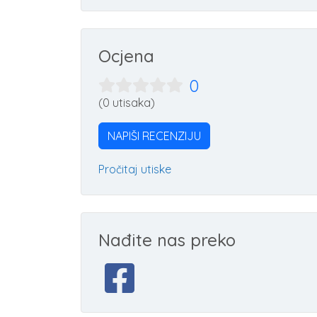
Ocjena
0
(0 utisaka)
NAPIŠI RECENZIJU
Pročitaj utiske
Nađite nas preko