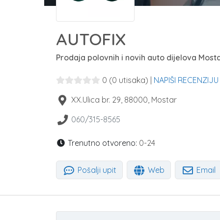
AUTOFIX
Prodaja polovnih i novih auto dijelova Most
0
(0 utisaka)
|
NAPIŠI RECENZIJU
XX.Ulica br. 29
,
88000
,
Mostar
060/315-8565
Trenutno otvoreno:
0-24
Pošalji upit
Web
Email