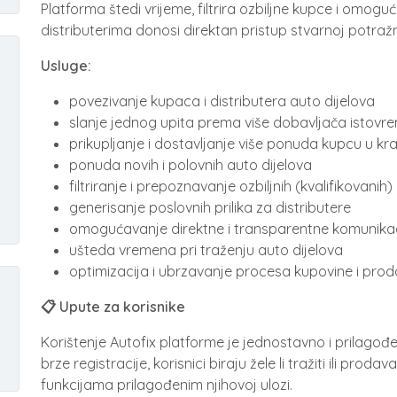
Platforma štedi vrijeme, filtrira ozbiljne kupce i omo
distributerima donosi direktan pristup stvarnoj potražnj
Usluge:
povezivanje kupaca i distributera auto dijelova
slanje jednog upita prema više dobavljača istov
prikupljanje i dostavljanje više ponuda kupcu u k
ponuda novih i polovnih auto dijelova
filtriranje i prepoznavanje ozbiljnih (kvalifikovanih
generisanje poslovnih prilika za distributere
omogućavanje direktne i transparentne komunikac
ušteda vremena pri traženju auto dijelova
optimizacija i ubrzavanje procesa kupovine i prod
📋 Upute za korisnike
Korištenje Autofix platforme je jednostavno i prilago
brze registracije, korisnici biraju žele li tražiti ili prod
funkcijama prilagođenim njihovoj ulozi.