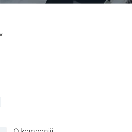
ar
O kompaniji