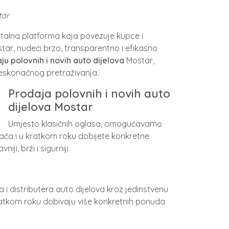
tar
talna platforma koja povezuje kupce i
star, nudeći brzo, transparentno i efikasno
ju polovnih i novih auto dijelova
Mostar,
beskonačnog pretraživanja.
Prodaja polovnih i novih auto
dijelova Mostar
Umjesto klasičnih oglasa, omogućavamo
jača i u kratkom roku dobijete konkretne
i, brži i sigurniji.
distributera auto dijelova kroz jedinstvenu
kratkom roku dobivaju više konkretnih ponuda