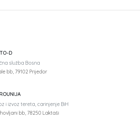
TO-D
čna služba Bosna
le bb, 79102 Prijedor
ROUNIJA
z i izvoz tereta, carinjenje BiH
hovljani bb, 78250 Laktaši