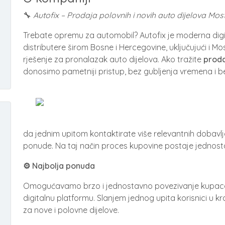
🔧
Autofix – Prodaja polovnih i novih auto dijelova Mos
Trebate opremu za automobil? Autofix je moderna digi
distributere širom Bosne i Hercegovine, uključujući i Mo
rješenje za pronalazak auto dijelova. Ako tražite
proda
donosimo pametniji pristup, bez gubljenja vremena i 
da jednim upitom kontaktirate više relevantnih dobavl
ponude. Na taj način proces kupovine postaje jednostavnij
⚙️ Najbolja ponuda
Omogućavamo brzo i jednostavno povezivanje kupaca i 
digitalnu platformu. Slanjem jednog upita korisnici u 
za nove i polovne dijelove.