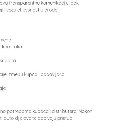
gućava transparentnu komunikaciju, dok
i i veću efikasnost u prodaji.
remeno
ratkom roku
) kupaca
ije između kupca i dobavljača
aje
đeno potrebama kupaca i distributera. Nakon
avati auto dijelove te dobivaju pristup