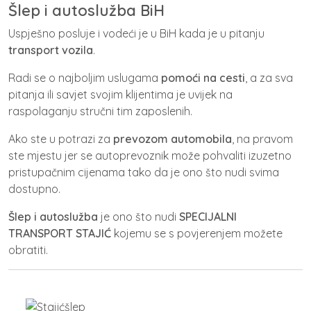
Šlep i autoslužba BiH
Uspješno posluje i vodeći je u BiH kada je u pitanju
transport vozila
.
Radi se o najboljim uslugama
pomoći na cesti
, a za sva
pitanja ili savjet svojim klijentima je uvijek na
raspolaganju stručni tim zaposlenih.
Ako ste u potrazi za
prevozom automobila
, na pravom
ste mjestu jer se autoprevoznik može pohvaliti izuzetno
pristupačnim cijenama tako da je ono što nudi svima
dostupno.
Šlep i autoslužba
je ono što nudi
SPECIJALNI
TRANSPORT STAJIĆ
kojemu se s povjerenjem možete
obratiti.