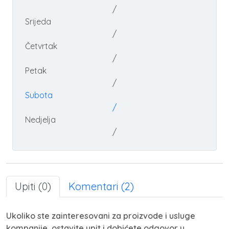
/
Srijeda
/
Četvrtak
/
Petak
/
Subota
/
Nedjelja
/
Upiti (0)
Komentari (2)
Ukoliko ste zainteresovani za proizvode i usluge
kompanije, ostavite upit i dobićete odgovor u