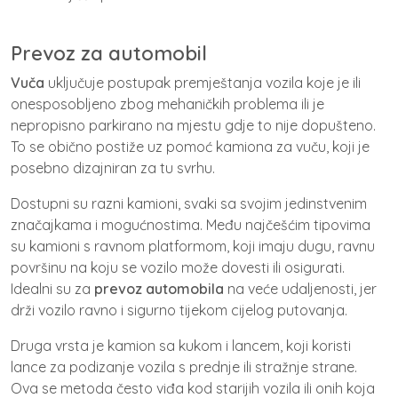
Prevoz za automobil
Vuča
uključuje postupak premještanja vozila koje je ili
onesposobljeno zbog mehaničkih problema ili je
nepropisno parkirano na mjestu gdje to nije dopušteno.
To se obično postiže uz pomoć kamiona za vuču, koji je
posebno dizajniran za tu svrhu.
Dostupni su razni kamioni, svaki sa svojim jedinstvenim
značajkama i mogućnostima. Među najčešćim tipovima
su kamioni s ravnom platformom, koji imaju dugu, ravnu
površinu na koju se vozilo može dovesti ili osigurati.
Idealni su za
prevoz automobila
na veće udaljenosti, jer
drži vozilo ravno i sigurno tijekom cijelog putovanja.
Druga vrsta je kamion sa kukom i lancem, koji koristi
lance za podizanje vozila s prednje ili stražnje strane.
Ova se metoda često viđa kod starijih vozila ili onih koja