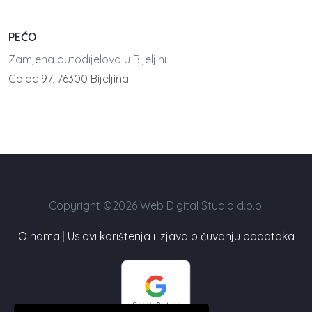
PEĆO
Zamjena autodijelova u Bijeljini
Galac 97, 76300 Bijeljina
Copyright ©2026 Web Digital Studio d.o.o.
O nama
|
Uslovi korištenja i izjava o čuvanju podataka