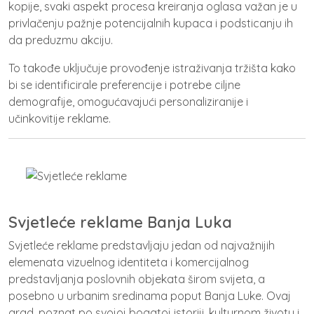
kopije, svaki aspekt procesa kreiranja oglasa važan je u
privlačenju pažnje potencijalnih kupaca i podsticanju ih
da preduzmu akciju.
To takođe uključuje provođenje istraživanja tržišta kako
bi se identificirale preferencije i potrebe ciljne
demografije, omogućavajući personaliziranije i
učinkovitije reklame.
Svjetleće reklame Banja Luka
Svjetleće reklame predstavljaju jedan od najvažnijih
elemenata vizuelnog identiteta i komercijalnog
predstavljanja poslovnih objekata širom svijeta, a
posebno u urbanim sredinama poput Banja Luke. Ovaj
grad, poznat po svojoj bogatoj istoriji, kulturnom životu i