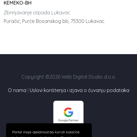
KEMEKO-BH
Zbrinjavanje otpada Lukavac
Puračić, Purče Bosanskog bb, 75300 Lukavac
Copyright ©2026 Web Digital Studio d.o.o.
O nama
|
Uslovi korištenja i izjava o čuvanju podataka
Portal moja-djelatnost.ba koristi kolačiće