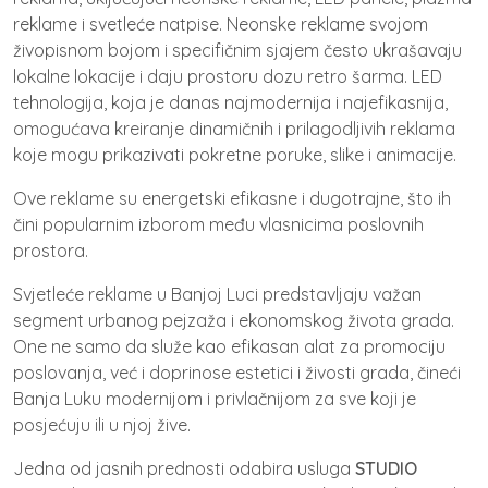
reklame i svetleće natpise. Neonske reklame svojom
živopisnom bojom i specifičnim sjajem često ukrašavaju
lokalne lokacije i daju prostoru dozu retro šarma. LED
tehnologija, koja je danas najmodernija i najefikasnija,
omogućava kreiranje dinamičnih i prilagodljivih reklama
koje mogu prikazivati pokretne poruke, slike i animacije.
Ove reklame su energetski efikasne i dugotrajne, što ih
čini popularnim izborom među vlasnicima poslovnih
prostora.
Svjetleće reklame u Banjoj Luci predstavljaju važan
segment urbanog pejzaža i ekonomskog života grada.
One ne samo da služe kao efikasan alat za promociju
poslovanja, već i doprinose estetici i živosti grada, čineći
Banja Luku modernijom i privlačnijom za sve koji je
posjećuju ili u njoj žive.
Jedna od jasnih prednosti odabira usluga
STUDIO