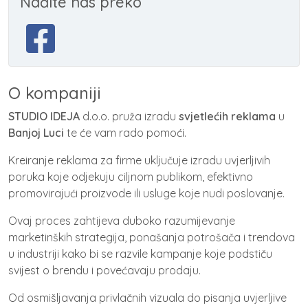
Nađite nas preko
O kompaniji
STUDIO IDEJA
d.o.o. pruža izradu
svjetlećih reklama
u
Banjoj Luci
te će vam rado pomoći.
Kreiranje reklama za firme uključuje izradu uvjerljivih
poruka koje odjekuju ciljnom publikom, efektivno
promovirajući proizvode ili usluge koje nudi poslovanje.
Ovaj proces zahtijeva duboko razumijevanje
marketinških strategija, ponašanja potrošača i trendova
u industriji kako bi se razvile kampanje koje podstiču
svijest o brendu i povećavaju prodaju.
Od osmišljavanja privlačnih vizuala do pisanja uvjerljive