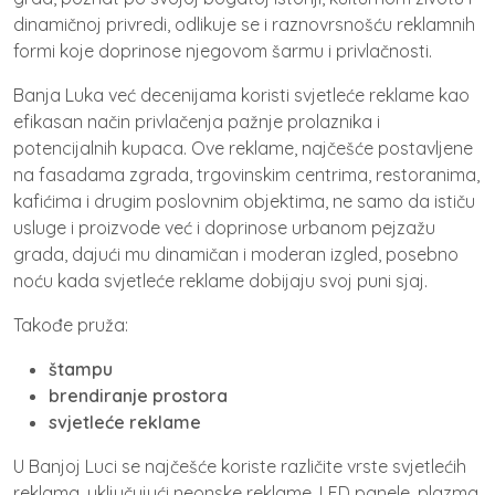
dinamičnoj privredi, odlikuje se i raznovrsnošću reklamnih
formi koje doprinose njegovom šarmu i privlačnosti.
Banja Luka već decenijama koristi svjetleće reklame kao
efikasan način privlačenja pažnje prolaznika i
potencijalnih kupaca. Ove reklame, najčešće postavljene
na fasadama zgrada, trgovinskim centrima, restoranima,
kafićima i drugim poslovnim objektima, ne samo da ističu
usluge i proizvode već i doprinose urbanom pejzažu
grada, dajući mu dinamičan i moderan izgled, posebno
noću kada svjetleće reklame dobijaju svoj puni sjaj.
Takođe pruža:
štampu
brendiranje prostora
svjetleće reklame
U Banjoj Luci se najčešće koriste različite vrste svjetlećih
reklama, uključujući neonske reklame, LED panele, plazma