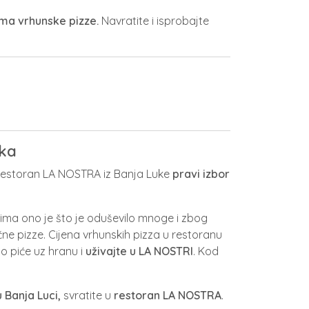
ema vrhunske pizze.
Navratite i isprobajte
uka
estoran LA NOSTRA iz Banja Luke
pravi izbor
tima ono je što je oduševilo mnoge i zbog
čne pizze. Cijena vrhunskih pizza u restoranu
no piće uz hranu i
uživajte u LA NOSTRI
. Kod
 Banja Luci,
svratite u
restoran LA NOSTRA
.