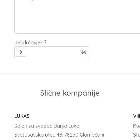
Jesi li čovjek ?
Slične kompanije
LUKAS
Vil
Salon za svadbe Banja Luka
Ku
Svetosavska ulica 48, 78250 Glamočani
Sta