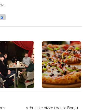
te.
ia
jom
Vrhunske pizze i paste Banja