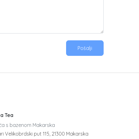
Pošalji
la Tea
ća s bazenom Makarska
ri Velikobrdski put 115, 21300 Makarska