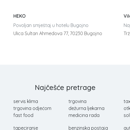
HEKO
Vi
Povoljan smještaj u hotelu Bugojno
Na
Ulica Sultan Ahmedova 77, 70230 Bugojno
Tr
Najčešće pretrage
servis klima
trgovina
tax
trgovina odjećom
dežurna ljekarna
ot
fast food
medicina rada
sol
tapeciranje
benzinska postaja
au