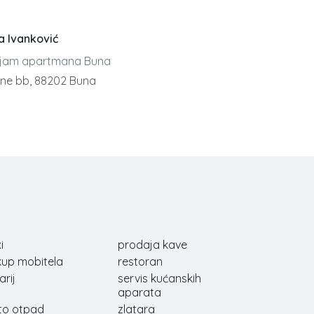
la Ivanković
jam apartmana Buna
žne bb, 88202 Buna
i
prodaja kave
kup mobitela
restoran
arij
servis kućanskih
aparata
to otpad
zlatara