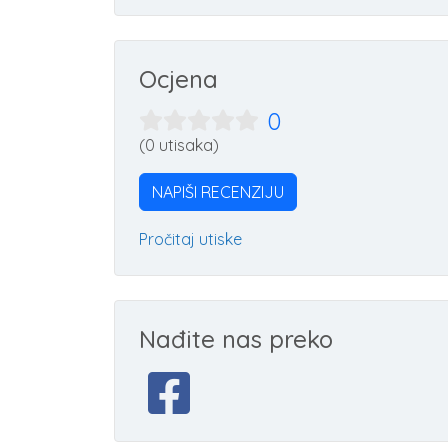
Ocjena
0
(0 utisaka)
NAPIŠI RECENZIJU
Pročitaj utiske
Nađite nas preko