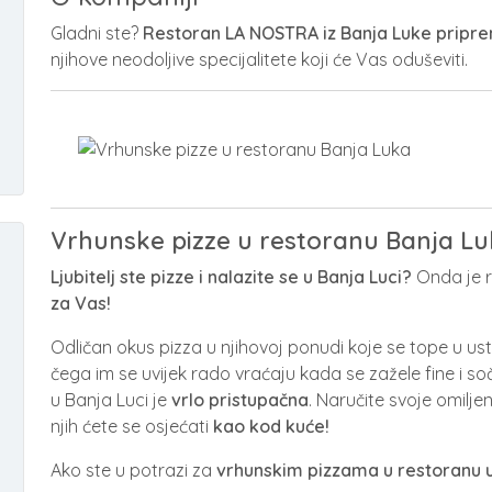
Gladni ste?
Restoran LA NOSTRA iz Banja Luke pripr
njihove neodoljive specijalitete koji će Vas oduševiti.
Vrhunske pizze u restoranu Banja L
Ljubitelj ste pizze i nalazite se u Banja Luci?
Onda je r
za Vas!
Odličan okus pizza u njihovoj ponudi koje se tope u us
čega im se uvijek rado vraćaju kada se zažele fine i so
u Banja Luci je
vrlo pristupačna
. Naručite svoje omilje
njih ćete se osjećati
kao kod kuće!
Ako ste u potrazi za
vrhunskim pizzama u restoranu u