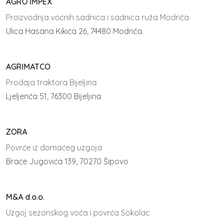
AGRO IMPEX
Proizvodnja voćnih sadnica i sadnica ruža Modriča
Ulica Hasana Kikića 26, 74480 Modriča
AGRIMATCO
Prodaja traktora Bijeljina
Ljeljenča 51, 76300 Bijeljina
ZORA
Povrće iz domaćeg uzgoja
Braće Jugovića 139, 70270 Šipovo
M&A d.o.o.
Uzgoj sezonskog voća i povrća Sokolac