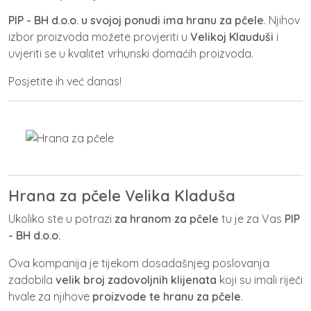
PIP - BH d.o.o. u svojoj ponudi ima
hranu za pčele
. Njihov
izbor proizvoda možete provjeriti u
Velikoj Klauduši
i
uvjeriti se u kvalitet vrhunski domaćih proizvoda.
Posjetite ih već danas!
Hrana za pčele Velika Kladuša
Ukoliko ste u potrazi
za hranom za pčele
tu je za Vas
PIP
- BH d.o.o.
Ova kompanija je tijekom dosadašnjeg poslovanja
zadobila
velik broj zadovoljnih klijenata
koji su imali riječi
hvale za njihove
proizvode te hranu za pčele
.