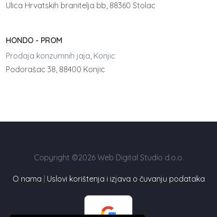
Ulica Hrvatskih branitelja bb, 88360 Stolac
HONDO - PROM
Prodaja konzumnih jaja, Konjic
Podorašac 38, 88400 Konjic
Copyright ©2026 Web Digital Studio d.o.o.
O nama
|
Uslovi korištenja i izjava o čuvanju podataka