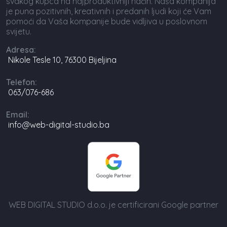
svakog kupca na najproduktivniji način. Naša kompanija
je puna pozitivnih, kreativnih i predanih ljudi koji će Vam
pomoći da Vaša kompanije bude vidljiva u poslovnom
svijetu.
Adresa:
Nikole Tesle 10, 76300 Bijeljina
Telefon:
063/076-686
Email:
info@web-digital-studio.ba
WEB DIGITAL STUDIO d.o.o. je certificirani Google partner