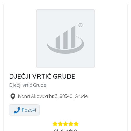
DJEČJI VRTIĆ GRUDE
Dječji vrtić Grude
Ivana Alilovića br. 3
,
88340
,
Grude
Pozovi
(
3
utisaka)