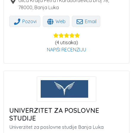
Ulica Kralja Petra I Karađorđevića broj 78
,
78000
,
Banja Luka
Pozovi
Web
Email
(
4
utisaka)
NAPIŠI RECENZIJU
UNIVERZITET ZA POSLOVNE
STUDIJE
Univerzitet za poslovne studije Banja Luka