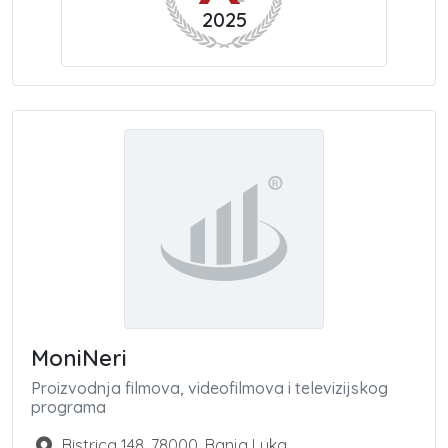
2025
MoniNeri
Proizvodnja filmova, videofilmova i televizijskog
programa
Bistrica 148
,
78000
,
Banja Luka