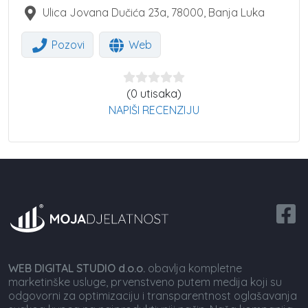
Ulica Jovana Dučića 23a
,
78000
,
Banja Luka
Pozovi
Web
(0 utisaka)
NAPIŠI RECENZIJU
WEB DIGITAL STUDIO d.o.o.
obavlja kompletne
marketinške usluge, prvenstveno putem medija koji su
odgovorni za optimizaciju i transparentnost oglašavanja