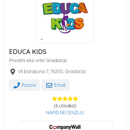
EDUCA KIDS
Privatni eko vrtić Gradačac
VII bataljona 7
,
76250
,
Gradačac
Pozovi
Email
(
6
utisaka)
NAPIŠI RECENZIJU