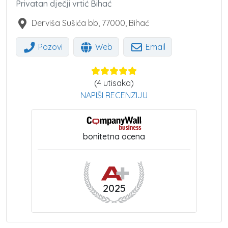
Privatan dječji vrtić Bihać
Derviša Sušića bb
,
77000
,
Bihać
Pozovi
Web
Email
(
4
utisaka)
NAPIŠI RECENZIJU
bonitetna ocena
2025