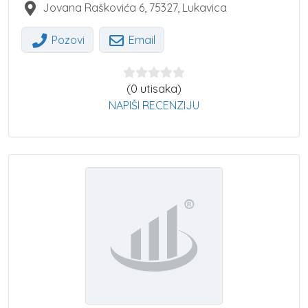
Jovana Raškovića 6
,
75327
,
Lukavica
Pozovi
Email
(0 utisaka)
NAPIŠI RECENZIJU