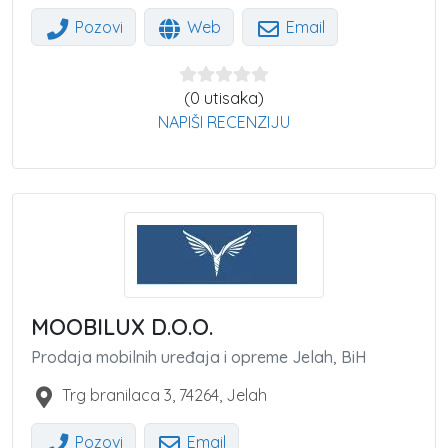
Pozovi
Web
Email
(0 utisaka)
NAPIŠI RECENZIJU
MOOBILUX D.O.O.
Prodaja mobilnih uređaja i opreme Jelah, BiH
Trg branilaca 3
,
74264
,
Jelah
Pozovi
Email