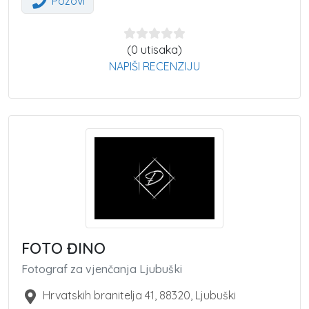
Pozovi
(0 utisaka)
NAPIŠI RECENZIJU
FOTO ĐINO
Fotograf za vjenčanja Ljubuški
Hrvatskih branitelja 41
,
88320
,
Ljubuški