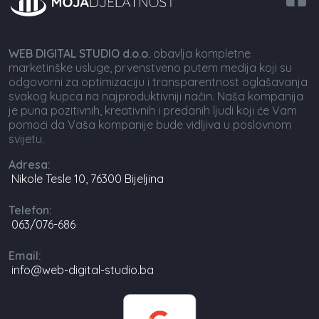
WEB DIGITAL STUDIO d.o.o.
obavlja kompletne
marketinške usluge, prvenstveno putem medija koji su
odgovorni za optimizaciju i transparentnost oglašavanja
svakog kupca na najproduktivniji način. Naša kompanija
je puna pozitivnih, kreativnih i predanih ljudi koji će Vam
pomoći da Vaša kompanije bude vidljiva u poslovnom
svijetu.
Adresa:
Nikole Tesle 10, 76300 Bijeljina
Telefon:
063/076-686
Email:
info@web-digital-studio.ba