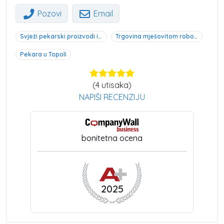
Pozovi
Email
Svježi pekarski proizvodi i kolači Topola
Trgovina mješovitom robom Topola
Pekara u Topoli
(
4
utisaka)
NAPIŠI RECENZIJU
bonitetna ocena
2025