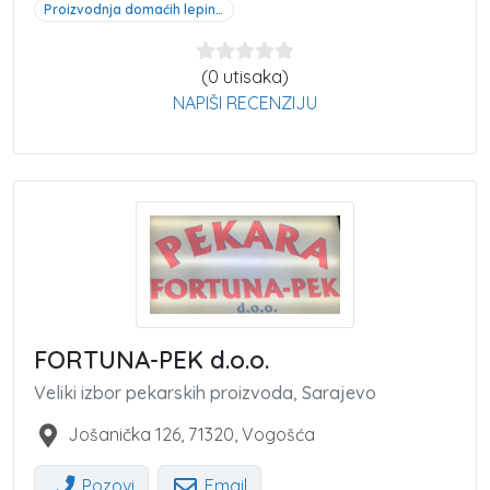
Proizvodnja domaćih lepinja Donji Vakuf
(0 utisaka)
NAPIŠI RECENZIJU
FORTUNA-PEK d.o.o.
Veliki izbor pekarskih proizvoda, Sarajevo
Jošanička 126
,
71320
,
Vogošća
Pozovi
Email